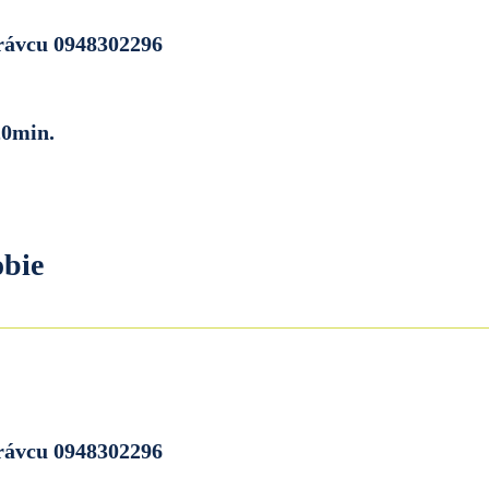
právcu 0948302296
20min.
obie
právcu 0948302296