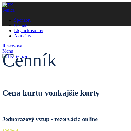
Sponzori
Cenník
Liga rekreantov
Aktuality
Rezervovať
Menu
Cenník
Cena kurtu vonkajšie kurty
Jednorazový vstup - rezervácia online
12€/hod.